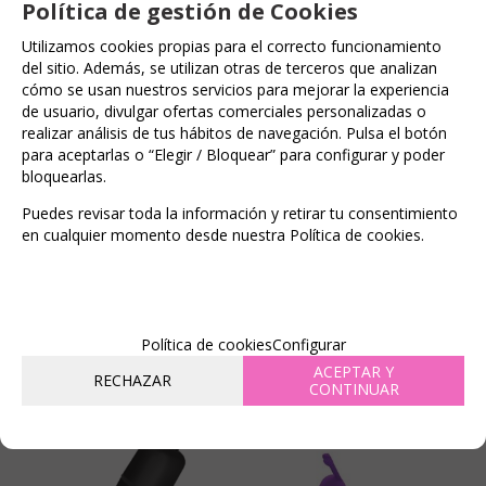
Política de gestión de Cookies
MASAJEADOR PERSONAL
TWENTY ONE DIAMANTE
ROSA
VIBRADOR
Utilizamos cookies propias para el correcto funcionamiento
del sitio. Además, se utilizan otras de terceros que analizan
EN STOCK
(
157
)
EN STOCK
(
11
)
cómo se usan nuestros servicios para mejorar la experiencia
de usuario, divulgar ofertas comerciales personalizadas o
6%
6%
realizar análisis de tus hábitos de navegación. Pulsa el botón
Antes
Antes
para aceptarlas o “Elegir / Bloquear” para configurar y poder
29,95 €
54,99 €
bloquearlas.
28,15
51,69
€
€
Puedes revisar toda la información y retirar tu consentimiento
en cualquier momento desde nuestra Política de cookies.
21.00%
IVA incluido
21.00%
IVA incluido
AÑADIR A
AÑADIR A
CESTA
CESTA
Política de cookies
Configurar
ACEPTAR Y
RECHAZAR
CONTINUAR