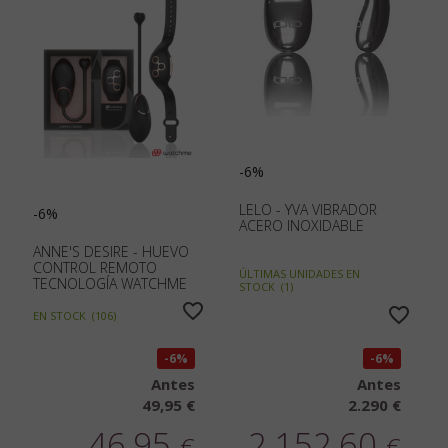
-6%
LELO - YVA VIBRADOR
-6%
ACERO INOXIDABLE
ANNE'S DESIRE - HUEVO
CONTROL REMOTO
ÚLTIMAS UNIDADES EN
TECNOLOGÍA WATCHME
STOCK
(
1
)
NEGRO/GOLD
EN STOCK
(
106
)
6%
6%
Antes
Antes
49,95 €
2.290 €
46,95
2.152,60
€
€