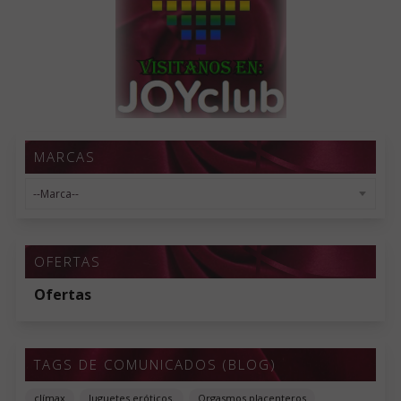
MARCAS
OFERTAS
Ofertas
TAGS DE COMUNICADOS (BLOG)
clímax
Juguetes eróticos.
Orgasmos placenteros