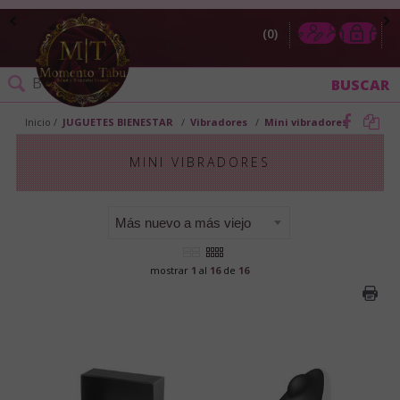
0
Inicio
JUGUETES BIENESTAR
Vibradores
Mini vibradores
MINI VIBRADORES
mostrar
1
al
16
de
16