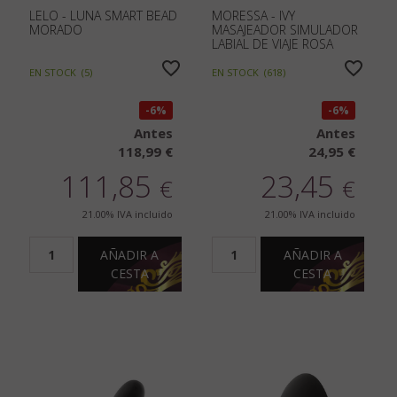
LELO - LUNA SMART BEAD
MORESSA - IVY
MORADO
MASAJEADOR SIMULADOR
LABIAL DE VIAJE ROSA
EN STOCK
(
5
)
EN STOCK
(
618
)
6%
6%
Antes
Antes
118,99 €
24,95 €
111,85
23,45
€
€
21.00%
IVA incluido
21.00%
IVA incluido
AÑADIR A
AÑADIR A
CESTA
CESTA