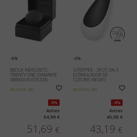
-6%
-6%
BIJOUX INDISCRETS -
SATISFYER - SPOT ON 3
TWENTY ONE DIAMANTE
ESTIMULADOR DE
VIBRADOR EDICIÓN
CLÍTORIS NEGRO
LIMITADA NEGRO
EN STOCK
(
39
)
EN STOCK
(
29
)
6%
6%
Antes
Antes
54,99 €
45,95 €
51,69
43,19
€
€