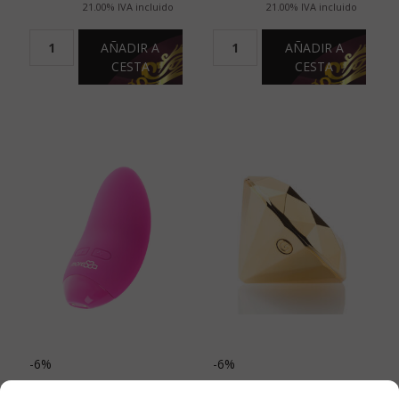
21.00%
IVA incluido
21.00%
IVA incluido
AÑADIR A
AÑADIR A
CESTA
CESTA
-6%
-6%
MORESSA - BLOSSOM
BIJOUX - INDISCRETS