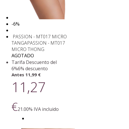
-6%
PASSION - MT017 MICRO
TANGA
PASSION - MT017
MICRO THONG
AGOTADO
Tarifa Descuento del
6%
6%
descuento
Antes
11,99 €
11,27
€
21.00%
IVA incluido