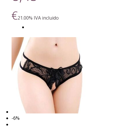
€
21.00%
IVA incluido
-6%