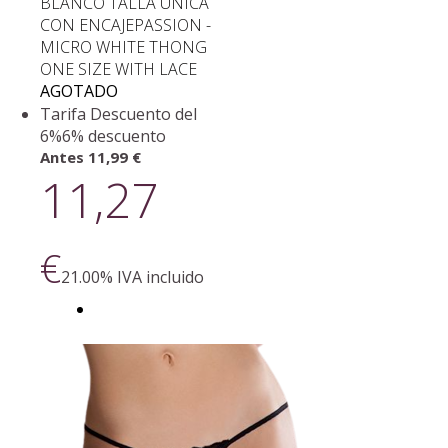
BLANCO TALLA UNICA
CON ENCAJE
PASSION -
MICRO WHITE THONG
ONE SIZE WITH LACE
AGOTADO
Tarifa Descuento del
6%
6%
descuento
Antes
11,99 €
11,27
€
21.00%
IVA incluido