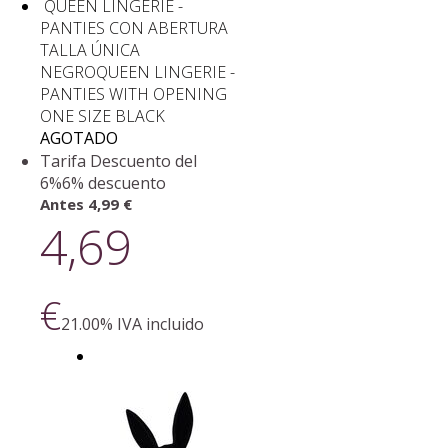
QUEEN LINGERIE -
PANTIES CON ABERTURA
TALLA ÚNICA
NEGRO
QUEEN LINGERIE -
PANTIES WITH OPENING
ONE SIZE BLACK
AGOTADO
Tarifa Descuento del
6%
6%
descuento
Antes
4,99 €
4,69
€
21.00%
IVA incluido