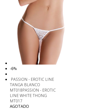
-6%
PASSION - EROTIC LINE
TANGA BLANCO
MT018
PASSION - EROTIC
LINE WHITE THONG
MT017
AGOTADO