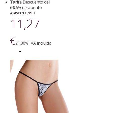
Tarifa Descuento del
6%
6%
descuento
Antes
11,99 €
11,27
€
21.00%
IVA incluido