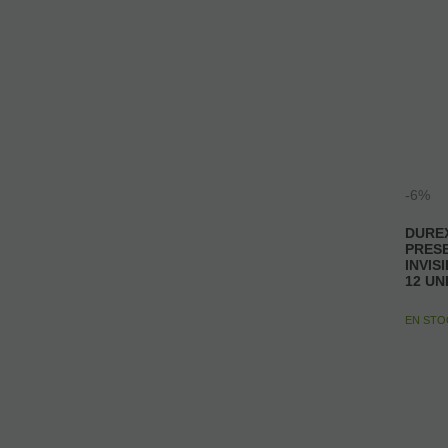
-6%
DUREX
PRES
INVIS
12 UN
EN ST