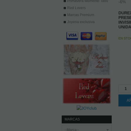
Red Lovers
DUREX
Marcas Premium
PRES
INVIS
Joyeria exclusiva
UNID
EN ST
A
MARCAS