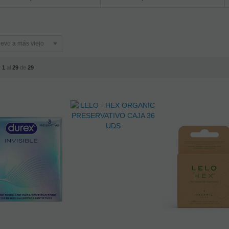
r
1
al
29
de
29
-6%
-6%