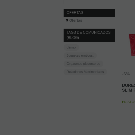
OFERTAS
Ofertas
TAGS DE COMUNICADOS
(BLOG)
clímax
Juguetes eróticos.
Orgasmos placenteros
Relaciones Matrimoniales
-6%
DUREX
SLIM 
EN ST