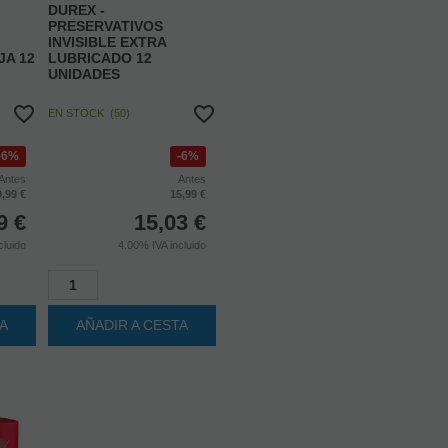
PRESERVATIVOS
INVISIBLE EXTRA
JA 12
LUBRICADO 12
UNIDADES
EN STOCK
(
50
)
6%
6%
Antes
Antes
9,99 €
15,99 €
9
€
15,03
€
cluido
4.00%
IVA incluido
TA
AÑADIR A CESTA