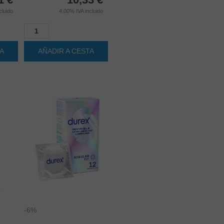
TA
AÑADIR A CESTA
-6%
DUREX -