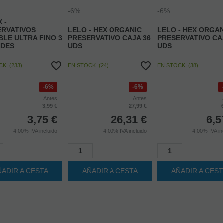
 -
ERVATIVOS
LELO - HEX ORGANIC
LELO - HEX ORGA
IBLE ULTRA FINO 3
PRESERVATIVO CAJA 36
PRESERVATIVO CA
ADES
UDS
UDS
OCK
(
233
)
EN STOCK
(
24
)
EN STOCK
(
38
)
6%
6%
Antes
Antes
3,99 €
27,99 €
3,75
€
26,31
€
6,5
4.00%
IVA incluido
4.00%
IVA incluido
4.00%
IVA in
ÑADIR A CESTA
AÑADIR A CESTA
AÑADIR A CES