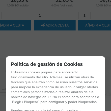
ÑADIR A CESTA
AÑADIR A CESTA
AÑADIR A CES
Política de gestión de Cookies
Utilizamos cookies propias para el correcto
funcionamiento del sitio. Además, se utilizan otras de
terceros que analizan cómo se usan nuestros servicios
para mejorar la experiencia de usuario, divulgar ofertas
comerciales personalizadas o realizar análisis de tus
hábitos de navegación. Pulsa el botón para aceptarlas o
“Elegir / Bloquear” para configurar y poder bloquearlas.
-6%
-6%
Puedes revisar toda la información y retirar tu