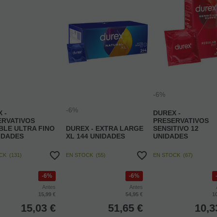
-6%
-6%
 -
DUREX -
ERVATIVOS
PRESERVATIVOS
IBLE ULTRA FINO
DUREX - EXTRA LARGE
SENSITIVO 12
IDADES
XL 144 UNIDADES
UNIDADES
OCK
(
131
)
EN STOCK
(
55
)
EN STOCK
(
67
)
6%
6%
Antes
Antes
15,99 €
54,95 €
1
15,03
€
51,65
€
10,3
4.00%
IVA incluido
4.00%
IVA incluido
4.00%
IVA in