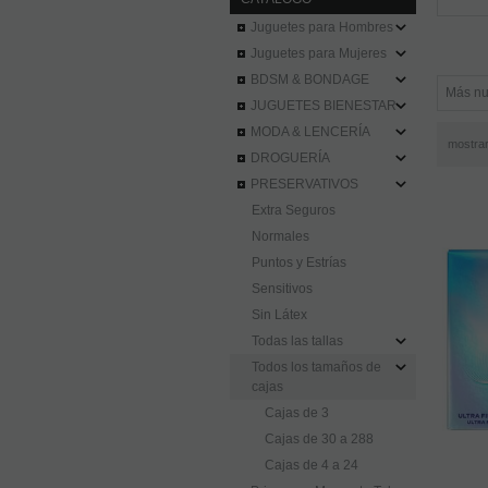
Juguetes para Hombres
Juguetes para Mujeres
BDSM & BONDAGE
JUGUETES BIENESTAR
MODA & LENCERÍA
mostra
DROGUERÍA
PRESERVATIVOS
Extra Seguros
Normales
Puntos y Estrías
Sensitivos
Sin Látex
Todas las tallas
Todos los tamaños de
cajas
Cajas de 3
Cajas de 30 a 288
Cajas de 4 a 24
Primavera Momento Tabu
-6%