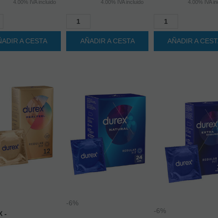
ÑADIR A CESTA
AÑADIR A CESTA
AÑADIR A CES
-6%
-6%
 -
ERVATIVOS REAL
DUREX -
SIN LÁTEX 12
PRESERVATIVOS
DUREX - EXTRA