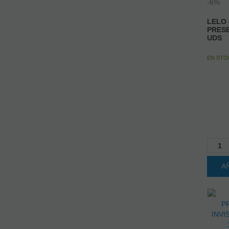
LELO 
PRESE
UDS
EN ST
A