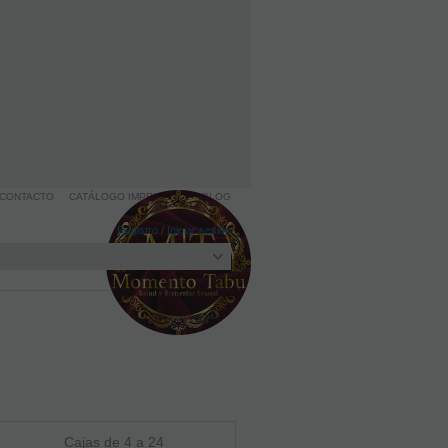
CONTACTO
CATÁLOGO IMPRIMIBLE
BLOG
Registro
/
Iniciar sesión
Cajas de 4 a 24