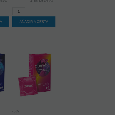
TA
AÑADIR A CESTA
-6%
DUREX - DAME PLACER