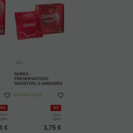
-6%
DUREX -
PRESERVATIVOS
SENSITIVO 3 UNIDADES
EN STOCK
(
1427
)
6%
6%
Antes
Antes
0,99 €
3,99 €
3
€
3,75
€
cluido
4.00%
IVA incluido