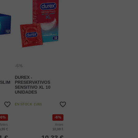
-6%
DUREX -
 SLIM
PRESERVATIVOS
SENSITIVO XL 10
UNIDADES
EN STOCK
(
100
)
6%
6%
Antes
Antes
3,95 €
10,99 €
1
€
10,33
€
cluido
4.00%
IVA incluido