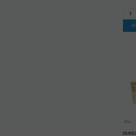
A
-6%
DUREX
PRES
FEEL 