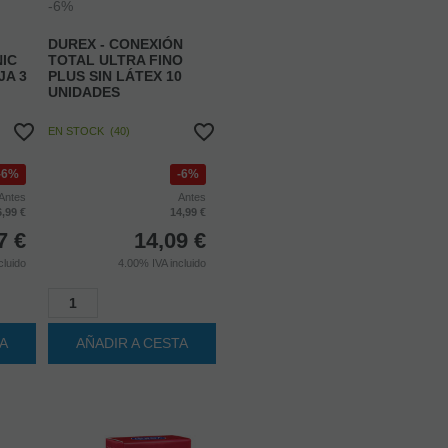
DUREX - CONEXIÓN
NIC
TOTAL ULTRA FINO
JA 3
PLUS SIN LÁTEX 10
UNIDADES
EN STOCK
(
40
)
6%
6%
Antes
Antes
6,99 €
14,99 €
7
€
14,09
€
cluido
4.00%
IVA incluido
TA
AÑADIR A CESTA