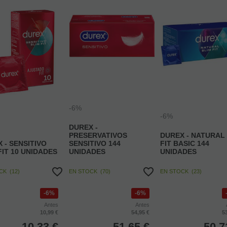
-6%
-6%
DUREX -
PRESERVATIVOS
DUREX - NATURAL
 - SENSITIVO
SENSITIVO 144
FIT BASIC 144
FIT 10 UNIDADES
UNIDADES
UNIDADES
OCK
(
12
)
EN STOCK
(
70
)
EN STOCK
(
23
)
6%
6%
Antes
Antes
10,99 €
54,95 €
5
10,33
€
51,65
€
50,7
4.00%
IVA incluido
4.00%
IVA incluido
4.00%
IVA in