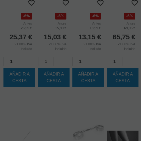
CON CRISTAL
PEZONES
METAL PARA
BDSM
ROJO TALLA
METAL CON
EL PENE Y
L
CADENA
TESTÍCULOS
ÚLTIMAS
UNIDADES EN
EN STOCK
(
123
)
EN STOCK
(
62
)
EN STOCK
(
51
)
STOCK
(
1
)
6%
6%
6%
6%
Antes
Antes
Antes
Antes
26,99 €
15,99 €
13,99 €
69,95 €
25,37
€
15,03
€
13,15
€
65,75
€
21.00%
IVA
21.00%
IVA
21.00%
IVA
21.00%
IVA
incluido
incluido
incluido
incluido
AÑADIR A
AÑADIR A
AÑADIR A
AÑADIR A
CESTA
CESTA
CESTA
CESTA