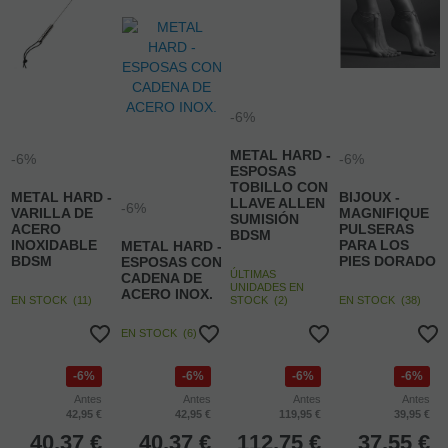
-6%
METAL HARD -
-6%
-6%
ESPOSAS
TOBILLO CON
METAL HARD -
BIJOUX -
LLAVE ALLEN
-6%
VARILLA DE
MAGNIFIQUE
SUMISIÓN
ACERO
PULSERAS
BDSM
INOXIDABLE
PARA LOS
METAL HARD -
BDSM
PIES DORADO
ESPOSAS CON
ÚLTIMAS
CADENA DE
UNIDADES EN
ACERO INOX.
EN STOCK
(
11
)
STOCK
(
2
)
EN STOCK
(
38
)
EN STOCK
(
6
)