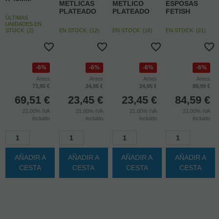
-6%
-6%
FETISH
METAL HARD -
BIJOUX -
BIJOUX -
FANTASY
ANILLO
DÉSIR
DÉSIR
SERIES - SET
ACERO CON
MÉTALLIQUE
MÉTALLIQUE
RESTRICCION
PLUG ANAL 45
ESPOSAS
COLLAR
BARRAS Y
X 45MM
METLICAS
METLICO
ESPOSAS
PLATEADO
PLATEADO
FETISH
ÚLTIMAS
UNIDADES EN
STOCK
(
2
)
EN STOCK
(
12
)
EN STOCK
(
16
)
EN STOCK
(
21
)
6%
6%
6%
6%
Antes
Antes
Antes
Antes
73,95 €
24,95 €
24,95 €
89,99 €
69,51
€
23,45
€
23,45
€
84,59
€
21.00%
IVA
21.00%
IVA
21.00%
IVA
21.00%
IVA
incluido
incluido
incluido
incluido
AÑADIR A
AÑADIR A
AÑADIR A
AÑADIR A
CESTA
CESTA
CESTA
CESTA