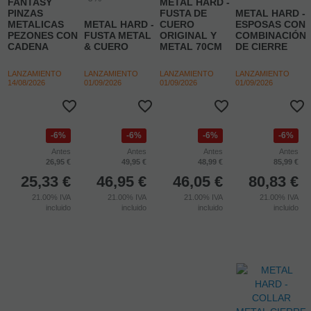
-6%
-6%
COQUETTE
-6%
CHIC DESIRE -
-6%
FANTASY
METAL HARD -
PINZAS
FUSTA DE
METAL HARD -
METALICAS
METAL HARD -
CUERO
ESPOSAS CON
PEZONES CON
FUSTA METAL
ORIGINAL Y
COMBINACIÓN
CADENA
& CUERO
METAL 70CM
DE CIERRE
LANZAMIENTO
LANZAMIENTO
LANZAMIENTO
LANZAMIENTO
14/08/2026
01/09/2026
01/09/2026
01/09/2026
6%
6%
6%
6%
Antes
Antes
Antes
Antes
26,95 €
49,95 €
48,99 €
85,99 €
25,33
€
46,95
€
46,05
€
80,83
€
21.00%
IVA
21.00%
IVA
21.00%
IVA
21.00%
IVA
incluido
incluido
incluido
incluido