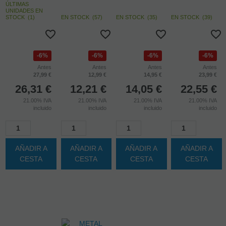
-6%
DARKNESS -
SEVEN
PINZAS
DARKNESS -
CREATIONS -
DARKNESS -
AJUSTABLES
ESPOSAS
ESPÉCULO
ANILLA
PARA
METAL
ANAL
METAL DOBLE
PEZONES
TOBILLOS
PARA EL PENE
METAL
CON LLAVES
ÚLTIMAS
UNIDADES EN
STOCK
(
1
)
EN STOCK
(
57
)
EN STOCK
(
35
)
EN STOCK
(
39
)
6%
6%
6%
6%
Antes
Antes
Antes
Antes
27,99 €
12,99 €
14,95 €
23,99 €
26,31
€
12,21
€
14,05
€
22,55
€
21.00%
IVA
21.00%
IVA
21.00%
IVA
21.00%
IVA
incluido
incluido
incluido
incluido
AÑADIR A
AÑADIR A
AÑADIR A
AÑADIR A
CESTA
CESTA
CESTA
CESTA