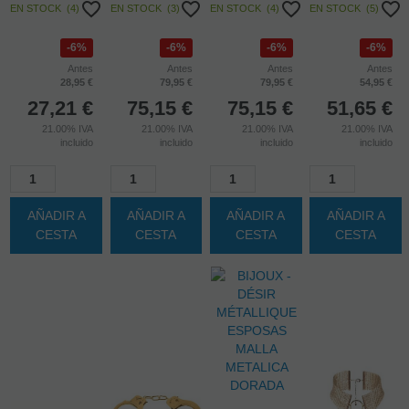
METAL HARD -
METAL HARD -
METAL HARD -
METAL HARD -
ANILLO
ANILLO
COCK RING
EXTREME
ACERO CON
ACERO CON
40MM +
ANILLO CON
PLUG ANAL 80
PLUG ANAL 45
CADENA CON
STOP URETRA
X 55 MM
X 50MM
BOLA METAL
EN STOCK
(
4
)
EN STOCK
(
3
)
EN STOCK
(
4
)
EN STOCK
(
5
)
6%
6%
6%
6%
Antes
Antes
Antes
Antes
28,95 €
79,95 €
79,95 €
54,95 €
27,21
€
75,15
€
75,15
€
51,65
€
21.00%
IVA
21.00%
IVA
21.00%
IVA
21.00%
IVA
incluido
incluido
incluido
incluido
AÑADIR A
AÑADIR A
AÑADIR A
AÑADIR A
CESTA
CESTA
CESTA
CESTA