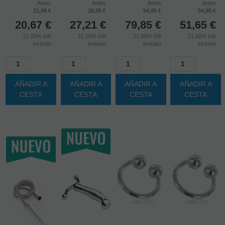
9MM
PEZONES
EN STOCK
(
22
)
STOCK
(
2
)
EN STOCK
(
5
)
EN STOCK
(
6
)
6%
6%
6%
6%
Antes
Antes
Antes
Antes
21,99 €
28,95 €
84,95 €
54,95 €
20,67
€
27,21
€
79,85
€
51,65
€
21.00%
IVA
21.00%
IVA
21.00%
IVA
21.00%
IVA
incluido
incluido
incluido
incluido
AÑADIR A
AÑADIR A
AÑADIR A
AÑADIR A
CESTA
CESTA
CESTA
CESTA