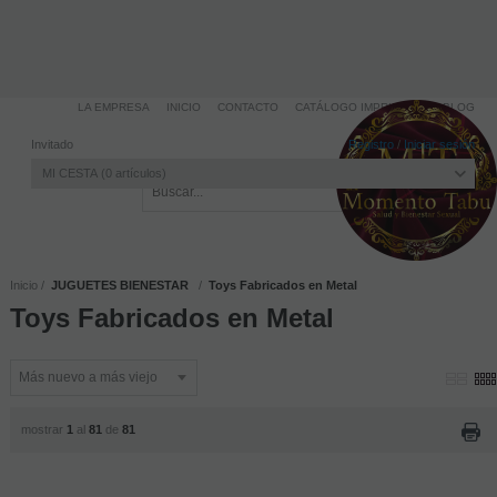
LA EMPRESA
INICIO
CONTACTO
CATÁLOGO IMPRIMIBLE
BLOG
Invitado
Registro
/
Iniciar sesión
MI CESTA
0
artículos
Inicio
JUGUETES BIENESTAR
Toys Fabricados en Metal
Toys Fabricados en Metal