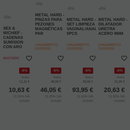
-6%
-6%
-6%
METAL HARD -
-6%
PINZAS PARA
METAL HARD -
METAL HARD -
PEZONES
SET LIMPIEZA
DILATADOR
SEX &
MAGNÉTICAS
VAGINAL/ANAL
URETRA
MICHIEF -
PAR
5PCS
ACERO 9MM
CADENAS
SUMISION
LANZAMIENTO
LANZAMIENTO
LANZAMIENTO
CON ARO
01/09/2026
01/09/2026
01/09/2026
AGOTADO
6%
6%
6%
6%
Antes
Antes
Antes
Antes
11,31 €
48,99 €
99,95 €
21,95 €
10,63
€
46,05
€
93,95
€
20,63
€
21.00%
IVA
21.00%
IVA
21.00%
IVA
21.00%
IVA
incluido
incluido
incluido
incluido