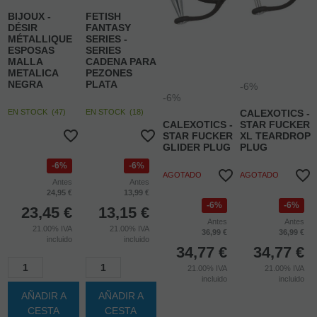
-6%
-6%
BIJOUX -
FETISH
DÉSIR
FANTASY
MÉTALLIQUE
SERIES -
ESPOSAS
SERIES
MALLA
CADENA PARA
METALICA
PEZONES
NEGRA
PLATA
-6%
-6%
EN STOCK
(
47
)
EN STOCK
(
18
)
CALEXOTICS -
CALEXOTICS -
STAR FUCKER
STAR FUCKER
XL TEARDROP
GLIDER PLUG
PLUG
6%
6%
AGOTADO
AGOTADO
Antes
Antes
24,95 €
13,99 €
6%
6%
23,45
€
13,15
€
Antes
Antes
21.00%
IVA
21.00%
IVA
36,99 €
36,99 €
incluido
incluido