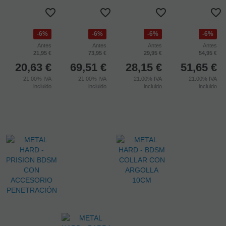
DILATADOR
METAL HARD -
CRISTAL
METAL HARD -
URETRA
ESPECULO
PEQUEÑO 5.71
PLUG ANAL
ACERO 7MM
ANAL DOBLE
CM
ACERO TIGRE
LANZAMIENTO
LANZAMIENTO
LANZAMIENTO
LANZAMIENTO
01/09/2026
01/09/2026
01/09/2026
01/09/2026
6%
6%
6%
6%
Antes
Antes
Antes
Antes
21,95 €
73,95 €
29,95 €
54,95 €
20,63
€
69,51
€
28,15
€
51,65
€
21.00%
IVA
21.00%
IVA
21.00%
IVA
21.00%
IVA
incluido
incluido
incluido
incluido