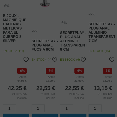
-6%
-6%
BIJOUX -
MAGNIFIQUE
-6%
CADENAS
SECRETPLAY -
METLICAS
PLUG ANAL
-6%
PARA EL
ALUMINIO
SECRETPLAY -
CUERPO 8
TRANSPARENT
PLUG ANAL
SILVER
7 CM
SECRETPLAY -
ALUMINIO
PLUG ANAL
TRANSPARENTE
FUCSIA 8CM
8 CM
EN STOCK
(
11
)
EN STOCK
(
16
)
EN STOCK
(
4
)
EN STOCK
(
6
)
6%
6%
6%
6%
Antes
Antes
Antes
Antes
44,95 €
23,99 €
23,99 €
13,99 €
42,25
€
22,55
€
22,55
€
13,15
€