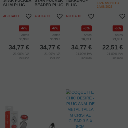
PLUG ANAL
METAL CON
-6%
CRISTAL
-6%
-6%
ROJO TALLA
CALEXOTICS -
M
CALEXOTICS -
CALEXOTICS -
STAR FUCKER
STAR FUCKER
STAR FUCKER
TEARDROP
LANZAMIENTO
SLIM PLUG
BEADED PLUG
PLUG
14/08/2026
AGOTADO
AGOTADO
AGOTADO
6%
6%
6%
6%
Antes
Antes
Antes
Antes
36,99 €
36,99 €
36,99 €
23,95 €
34,77
€
34,77
€
34,77
€
22,51
€
21.00%
IVA
21.00%
IVA
21.00%
IVA
21.00%
IVA
incluido
incluido
incluido
incluido