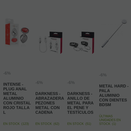
mostrar
1
al
81
de
81
-6%
-6%
-6%
-6%
INTENSE -
METAL HARD -
PLUG ANAL
PALA
METAL
DARKNESS -
DARKNESS -
ALUMINIO
ALUMINIO
ABRAZADERA
ANILLO DE
CON DIENTES