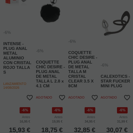
-6%
-6%
INTENSE -
PLUG ANAL
-6%
COQUETTE
METAL
CHIC DESIRE -
ALUMINIO
COQUETTE
PLUG ANAL
CON CRISTAL
-6%
CHIC DESIRE -
DE METAL
ROJO TALLA
PLUG ANAL
TALLA M
S
DE METAL
CRISTAL
CALEXOTICS -
TALLA L 2.8 x
CLEAR 3.5 X
STAR FUCKER
LANZAMIENTO
4.1 CM
8CM
MINI PLUG
14/08/2026
AGOTADO
AGOTADO
AGOTADO