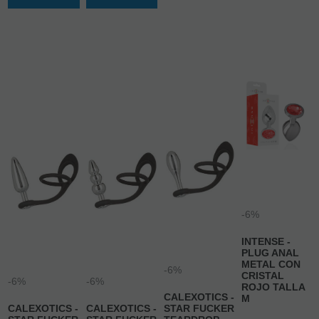
34,77
€
34,77
€
21.00%
IVA
21.00%
IVA
incluido
incluido
AÑADIR A
AÑADIR A
CESTA
CESTA
-6%
INTENSE -