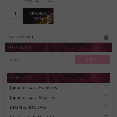
21.00%
IVA incluido
AÑADIR A
CESTA
mostrar
1
al
1
de
1
BUSCADOR
CATÁLOGO
Juguetes para Hombres
Juguetes para Mujeres
BDSM & BONDAGE