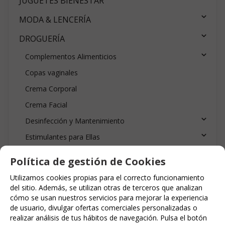
JUGUETES BIENESTAR
MODA & LENCERÍA
DROGUERÍA
Complementos Alimenticios
Copas vaginales
Crema Corporal
Crema Facial
Desinfección y Mantenimiento
Estimulantes para Ellas
Estimulantes para Ellos
Política de gestión de Cookies
Lubricantes
Utilizamos cookies propias para el correcto funcionamiento
Para el baño
del sitio. Además, se utilizan otras de terceros que analizan
cómo se usan nuestros servicios para mejorar la experiencia
Para Masajes
de usuario, divulgar ofertas comerciales personalizadas o
Aceites con Sabores
realizar análisis de tus hábitos de navegación. Pulsa el botón