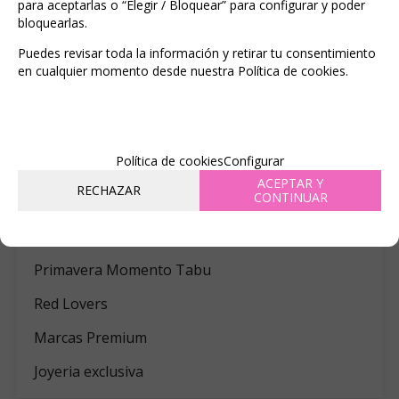
para aceptarlas o “Elegir / Bloquear” para configurar y poder
Aceites sin sabores
bloquearlas.
Brillo Corporal
Con efecto calor
Puedes revisar toda la información y retirar tu consentimiento
en cualquier momento desde nuestra Política de cookies.
Kits de masaje
Velas de Masaje
Para Sexo Oral
Perfumes
Política de cookies
Configurar
Pintura Corporal Comestible
ACEPTAR Y
RECHAZAR
CONTINUAR
Polvos Comestibles
PRESERVATIVOS
Primavera Momento Tabu
Red Lovers
Marcas Premium
Joyeria exclusiva