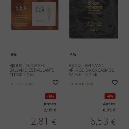
-6%
-6%
BIJOUX - SLOW SEX
BIJOUX - BALSAMO
BALSAMO ESTIMULANTE
APHRODISIA ORGASMOS
CLITORIS 2 ML
PARA ELLA 2 ML
EN STOCK
(
247
)
EN STOCK
(
128
)
6%
6%
Antes
Antes
2,99 €
6,95 €
2,81
6,53
€
€