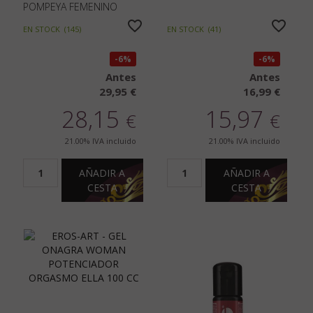
POMPEYA FEMENINO
EN STOCK
(
145
)
EN STOCK
(
41
)
6%
6%
Antes
Antes
29,95 €
16,99 €
28,15
15,97
€
€
21.00%
IVA incluido
21.00%
IVA incluido
AÑADIR A
AÑADIR A
CESTA
CESTA