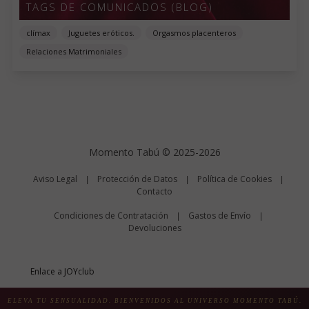
TAGS DE COMUNICADOS (BLOG)
clímax
Juguetes eróticos.
Orgasmos placenteros
Relaciones Matrimoniales
Momento Tabú © 2025-2026
Aviso Legal
Protección de Datos
Política de Cookies
|
|
|
Contacto
Condiciones de Contratación
Gastos de Envío
|
|
Devoluciones
Enlace a JOYclub
0.57 seg /
252 sql
/ 6 MB
ELEVA TU SENSUALIDAD. BIENVENIDOS AL UNIVERSO MOMENTO TABÚ.