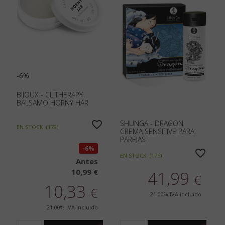
-6%
BIJOUX - CLITHERAPY
BALSAMO HORNY HAR
SHUNGA - DRAGON
EN STOCK
(
179
)
CREMA SENSITIVE PARA
PAREJAS
6%
EN STOCK
(
176
)
Antes
10,99 €
41,99
€
10,33
€
21.00%
IVA incluido
21.00%
IVA incluido