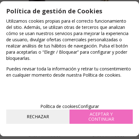
Política de gestión de Cookies
Utilizamos cookies propias para el correcto funcionamiento
del sitio. Además, se utilizan otras de terceros que analizan
cómo se usan nuestros servicios para mejorar la experiencia
de usuario, divulgar ofertas comerciales personalizadas o
realizar análisis de tus hábitos de navegación. Pulsa el botón
para aceptarlas o “Elegir / Bloquear” para configurar y poder
-6%
-6%
bloquearlas.
EROS POWER LINE -
BIJOUX - GLOS SEXO ORAL
Puedes revisar toda la información y retirar tu consentimiento
POWER GEL ESTIMULANTE
EFECTO FRIO & CALOR
en cualquier momento desde nuestra Política de cookies.
DEL CLITORIS EFECTO
CALOR
EN STOCK
(
41
)
EN STOCK
(
73
)
6%
6%
Política de cookies
Configurar
Antes
Antes
19,95 €
15,99 €
ACEPTAR Y
RECHAZAR
CONTINUAR
18,75
15,03
€
€
21.00%
IVA incluido
21.00%
IVA incluido