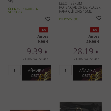
VIAJE
LELO - SÉRUM
POTENCIADOR DE PLACER
ÚLTIMAS UNIDADES EN
PARA CLÍTORIS 15ML
STOCK
(
1
)
EN STOCK
(
28
)
6%
6%
Antes
Antes
9,99 €
29,99 €
9,39
28,19
€
€
21.00%
IVA incluido
21.00%
IVA incluido
AÑADIR A
AÑADIR A
CESTA
CESTA