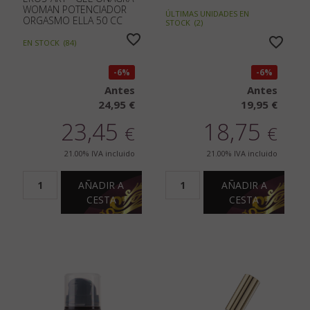
WOMAN POTENCIADOR
ÚLTIMAS UNIDADES EN
ORGASMO ELLA 50 CC
STOCK
(
2
)
EN STOCK
(
84
)
6%
6%
Antes
Antes
24,95 €
19,95 €
23,45
18,75
€
€
21.00%
IVA incluido
21.00%
IVA incluido
AÑADIR A
AÑADIR A
CESTA
CESTA