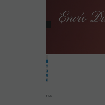
1
2
3
4
5
6
Inicio