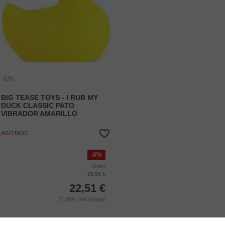
-6%
BIG TEASE TOYS - I RUB MY
DUCK CLASSIC PATO
VIBRADOR AMARILLO
AGOTADO
6%
Antes
23,95 €
22,51
€
21.00%
IVA incluido