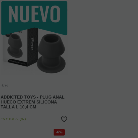
-6%
ADDICTED TOYS - PLUG ANAL
HUECO EXTREM SILICONA
TALLA L 10,4 CM
EN STOCK
(
97
)
6%
Antes
28,95 €