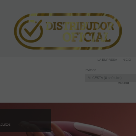
LA EMPRESA
INICIO
Invitado
MI CESTA
0
artículos
Disfruta la sexualidad.
Puedes convertir cada situación cotidiana en un momento intimo
placentero e inolvidable