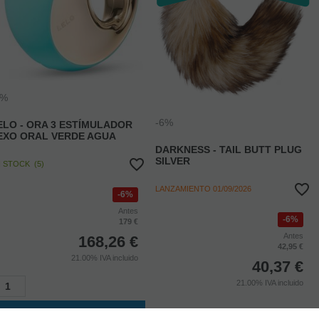
6%
-6%
ELO - ORA 3 ESTÍMULADOR
EXO ORAL VERDE AGUA
DARKNESS - TAIL BUTT PLUG
SILVER
N STOCK
(
5
)
LANZAMIENTO
01/09/2026
6%
Antes
6%
179 €
Antes
168,26
€
42,95 €
21.00%
IVA incluido
40,37
€
21.00%
IVA incluido
AÑADIR A CESTA