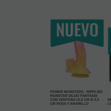
POWER MONSTERS - RIPPLIED
MONSTER DILDO FANTASÍA
CON VENTOSA 22,5 CM Ø 5,5
E
CM ROSA Y AMARILLO
L
EN STOCK
(
16
)
ÚL