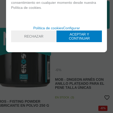
consentimiento en cualquier momento desde nuestra
Política de cookies.
Política de cookies
Configurar
ACEPTAR Y
RECHAZAR
CONTINUAR
-6%
MOB - DNGEON ARNÉS CON
ANILLO PLATEADO PARA EL
PENE TALLA ÚNICAS
EN STOCK
(
3
)
ROS - FISTING POWDER
UBRICANTE EN POLVO 250 G
6%
Antes
TIMAS UNIDADES EN STOCK
(
2
)
51,99 €