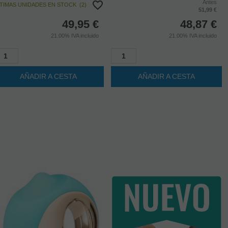
49,95
€
48,87
€
21.00%
IVA incluido
21.00%
IVA incluido
AÑADIR A CESTA
AÑADIR A CESTA