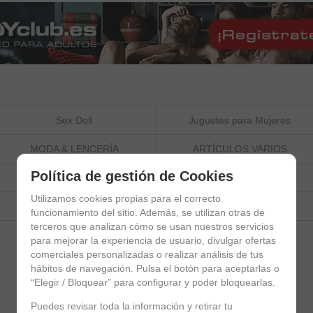
Sex Doll
Juguetes para Mujeres
MODA & LENCERÍA
ARTÍCULOS VARIOS
PRESERVATIVOS
Prepara tu boda
Política de gestión de Cookies
JUEGOS
Marcas Premium
Utilizamos cookies propias para el correcto
funcionamiento del sitio. Además, se utilizan otras de
terceros que analizan cómo se usan nuestros servicios
para mejorar la experiencia de usuario, divulgar ofertas
comerciales personalizadas o realizar análisis de tus
hábitos de navegación. Pulsa el botón para aceptarlas o
“Elegir / Bloquear” para configurar y poder bloquearlas.
Puedes revisar toda la información y retirar tu