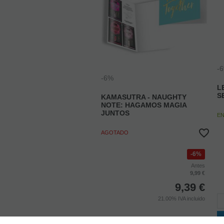
-
-6%
L
S
KAMASUTRA - NAUGHTY
NOTE: HAGAMOS MAGIA
JUNTOS
E
AGOTADO
6%
Antes
9,99 €
9,39
€
21.00%
IVA incluido