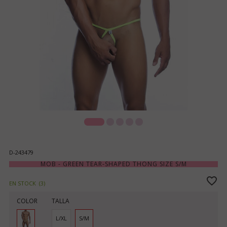
D-243479
MOB - GREEN TEAR-SHAPED THONG SIZE S/M
EN STOCK
(
3
)
COLOR
TALLA
L/XL
S/M