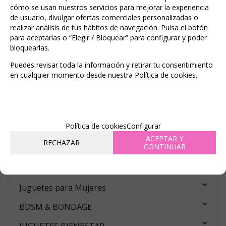
Miércoles, 24 Diciembre 2025
cómo se usan nuestros servicios para mejorar la experiencia
de usuario, divulgar ofertas comerciales personalizadas o
realizar análisis de tus hábitos de navegación. Pulsa el botón
Recomendar
Valorar
Imprimir
para aceptarlas o “Elegir / Bloquear” para configurar y poder
bloquearlas.
Descargar imágenes
Puedes revisar toda la información y retirar tu consentimiento
en cualquier momento desde nuestra Política de cookies.
BUSCADOR
Política de cookies
Configurar
ACEPTAR Y
RECHAZAR
CONTINUAR
CATÁLOGO
Juguetes para Hombres
Juguetes para Mujeres
BDSM & BONDAGE
JUGUETES BIENESTAR