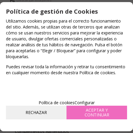
Descargar imágenes
Política de gestión de Cookies
BUSCADOR
Utilizamos cookies propias para el correcto funcionamiento
del sitio. Además, se utilizan otras de terceros que analizan
cómo se usan nuestros servicios para mejorar la experiencia
de usuario, divulgar ofertas comerciales personalizadas o
realizar análisis de tus hábitos de navegación. Pulsa el botón
para aceptarlas o “Elegir / Bloquear” para configurar y poder
CATÁLOGO
bloquearlas.
Juguetes para Hombres
Puedes revisar toda la información y retirar tu consentimiento
en cualquier momento desde nuestra Política de cookies.
Juguetes para Mujeres
BDSM & BONDAGE
JUGUETES BIENESTAR
Política de cookies
Configurar
MODA & LENCERÍA
ACEPTAR Y
RECHAZAR
CONTINUAR
DROGUERÍA
Complementos Alimenticios