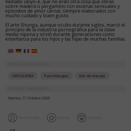
llamado ukiyo-e, que no eran otra cosa que obras
sobre madera o pergamino con escenas sensuales y
episodios de amor carnal, siempre elaborados con
mucho cuidado y buen gusto.
El arte Shunga, aunque oculto durante siglos, marcó el
principio de la industria pornográfica para la clase
media nipona y sirvió durante generaciones como
enseñanza para los hijos y las hijas de muchas familias.
FAMILIAS RELACIONADAS
DROGUERÍA
Para Masajes
Kits de masaje
FECHA DE LANZAMIENTO
Viernes, 17 Octubre 2025
Recomendar
Valorar
Imprimir