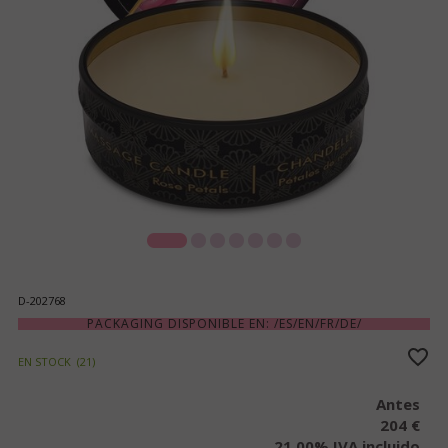
D-202768
PACKAGING DISPONIBLE EN: /ES/EN/FR/DE/
EN STOCK
(
21
)
Antes
204 €
21.00%
IVA incluido