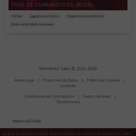
TAGS DE COMUNICADOS (BLOG)
clímax
Juguetes eróticos.
Orgasmos placenteros
Relaciones Matrimoniales
Momento Tabú © 2025-2026
Aviso Legal
Protección de Datos
Política de Cookies
|
|
|
Contacto
Condiciones de Contratación
Gastos de Envío
|
|
Devoluciones
Enlace a JOYclub
0.321 seg /
114 sql
/ 4 MB
ELEVA TU SENSUALIDAD. BIENVENIDOS AL UNIVERSO MOMENTO TABÚ.