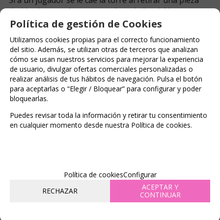
decide si se proclama como el perdedor del juego o
quiere revancha. En caso de querer revancha, el
Política de gestión de Cookies
perdedor debe quedarse desnudo/a para iniciar el
Utilizamos cookies propias para el correcto funcionamiento
juego.
del sitio. Además, se utilizan otras de terceros que analizan
Si el perdedor no quiere revancha entonces el ganador
cómo se usan nuestros servicios para mejorar la experiencia
decide qué lugar de la casa en el que nunca hayáis
de usuario, divulgar ofertas comerciales personalizadas o
tenido sexo quiere utilizar para dar rienda suelta a la
realizar análisis de tus hábitos de navegación. Pulsa el botón
pasión.
para aceptarlas o “Elegir / Bloquear” para configurar y poder
En caso de que el perdedor de la primera partida
bloquearlas.
acceda a revancha y gane la segunda partida entonces
Puedes revisar toda la información y retirar tu consentimiento
habría empate, es el momento de reconstruir la torre
en cualquier momento desde nuestra Política de cookies.
para jugar de nuevo y ver quién es el ganador
definitivo que obtiene la recompensa.
Disponible en 8 idiomas (Español, Inglés, Alemán,
Francés, Holandés, Portugués, Italiano, Polaco)
Política de cookies
Configurar
ACEPTAR Y
RECHAZAR
FAMILIAS RELACIONADAS
CONTINUAR
JUEGOS
Juegos de pareja