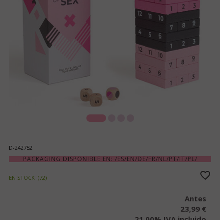
D-242752
PACKAGING DISPONIBLE EN: /ES/EN/DE/FR/NL/PT/IT/PL/
EN STOCK
(
72
)
Antes
23,99 €
21.00%
IVA incluido