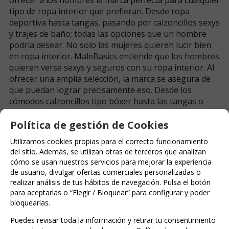
tipo de ropa interior que prefieran. Desde ropa
deportiva hasta tangas, pasando por calzoncillos sexys
y trajes de baño; todas las opciones que un hombre
podría desear. No solo las mujeres quieren lucir bien
en ropa interior. MaleBasics entiende que los hombres
quieren verse sexys y seguros con su ropa interior. Al
ofrecer una amplia selección, la marca se asegura de
que puedan lograr precisamente eso. Desde los
cómodos calzoncillos tipo bóxer hasta las tangas o
tangas que se ajustan al cuerpo; los hombres tienen
una amplia gama de opciones para vestirse para
Política de gestión de Cookies
cualquier ocasión.
Utilizamos cookies propias para el correcto funcionamiento
del sitio. Además, se utilizan otras de terceros que analizan
FAMILIAS RELACIONADAS
cómo se usan nuestros servicios para mejorar la experiencia
de usuario, divulgar ofertas comerciales personalizadas o
MODA & LENCERÍA
Lencería Hombre
Jockstraps
realizar análisis de tus hábitos de navegación. Pulsa el botón
Red Lovers
para aceptarlas o “Elegir / Bloquear” para configurar y poder
bloquearlas.
FECHA DE LANZAMIENTO
Puedes revisar toda la información y retirar tu consentimiento