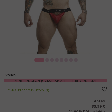
D-243427
MOB - DNGEON JOCKSTRAP ATHLETE RED ONE SIZE
ÚLTIMAS UNIDADES EN STOCK
(
2
)
Antes
33,99 €
21.00%
IVA incluido