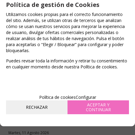
tranquilidad en el que no existe el estrés.
Política de gestión de Cookies
RELAJA TODO EL CUERPO
Utilizamos cookies propias para el correcto funcionamiento
MEJORA LA CIRCULACIÓN
Aumenta el flujo
del sitio. Además, se utilizan otras de terceros que analizan
sanguíneo y crea un efecto cálido y estimulante
cómo se usan nuestros servicios para mejorar la experiencia
de usuario, divulgar ofertas comerciales personalizadas o
que te carga las pilas y te revitaliza.
realizar análisis de tus hábitos de navegación. Pulsa el botón
DORMIRÁS MEJOR
Si la usas con frecuencia,
para aceptarlas o “Elegir / Bloquear” para configurar y poder
mejorará tu calidad de sueño, ya que te ayuda a
bloquearlas.
sentirte descansada/o y en equilibrio.
ESTIMULA LAS ENDORFINAS
Conforme los
Puedes revisar toda la información y retirar tu consentimiento
puntos de acupresión estimulan ligeramente el
en cualquier momento desde nuestra Política de cookies.
cuerpo, se libera una ola de endorfinas que te
hacen sentir bien, reducen las molestias y
mejoran el humor.
Política de cookies
Configurar
FAMILIAS RELACIONADAS
ACEPTAR Y
RECHAZAR
CONTINUAR
ARTÍCULOS VARIOS
Marcas Premium
FECHA DE LANZAMIENTO
Martes, 11 Agosto 2026