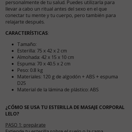
personalmente de tu salud. Puedes utilizarla para
llevar a cabo un ritual antes del sexo en el que
conectar tu mente y tu cuerpo, pero también para
relajarte después.
CARACTERÍSTICAS
:
Tamaño:
Esterilla: 75 x 42 x 2 cm
Almohada: 42 x 15 x 10 cm
Espuma: 70 x 40.5 x 2 cm
Peso: 0.8 kg
Materiales: 120 g de algodón + ABS + espuma
D25
Material de la lámina de plástico: ABS
¿CÓMO SE USA TU ESTERILLA DE MASAJE CORPORAL
LELO?
PASO 1: prepárate
Extiende tu esterilla sobre el suelo o la cama.