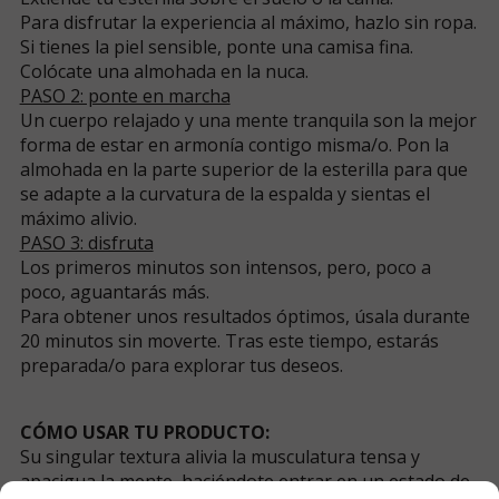
Para disfrutar la experiencia al máximo, hazlo sin ropa.
Si tienes la piel sensible, ponte una camisa fina.
Colócate una almohada en la nuca.
PASO 2: ponte en marcha
Un cuerpo relajado y una mente tranquila son la mejor
forma de estar en armonía contigo misma/o. Pon la
almohada en la parte superior de la esterilla para que
se adapte a la curvatura de la espalda y sientas el
máximo alivio.
PASO 3: disfruta
Los primeros minutos son intensos, pero, poco a
poco, aguantarás más.
Para obtener unos resultados óptimos, úsala durante
20 minutos sin moverte. Tras este tiempo, estarás
preparada/o para explorar tus deseos.
CÓMO USAR TU PRODUCTO:
Su singular textura alivia la musculatura tensa y
apacigua la mente, haciéndote entrar en un estado de