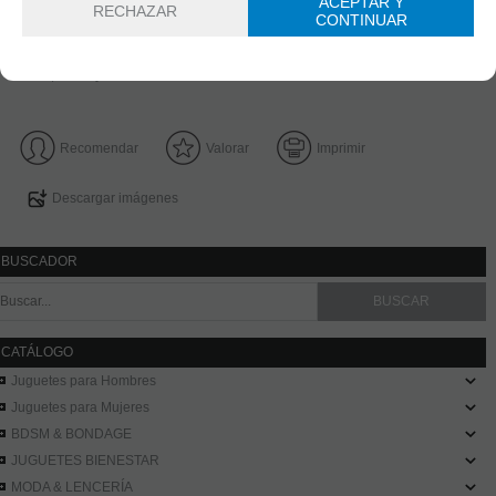
ACEPTAR Y
RECHAZAR
FAMILIAS RELACIONADAS
CONTINUAR
Sex Doll
FECHA DE LANZAMIENTO
Martes, 19 Mayo 2026
Recomendar
Valorar
Imprimir
Descargar imágenes
BUSCADOR
CATÁLOGO
Juguetes para Hombres
Juguetes para Mujeres
BDSM & BONDAGE
JUGUETES BIENESTAR