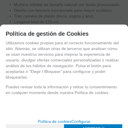
CARACTERÍSTICAS
:
Muñeca inflable de tamaño natural con busto pronunciado
Diseño con lencería incorporada para mayor erotismo
Tres canales de placer (boca, vagina y ano)
Longitud total de 150 cm
Política de gestión de Cookies
Material resistente, fácil de inflar y almacenar
Utilizamos cookies propias para el correcto funcionamiento del
HIDDEN DESIRE
es una marca fetichista líder en el sector de los
sitio. Además, se utilizan otras de terceros que analizan cómo
productos íntimos, reconocida por su enfoque innovador y su
se usan nuestros servicios para mejorar la experiencia de
compromiso con la calidad. Su objetivo es ofrecer experiencias
usuario, divulgar ofertas comerciales personalizadas o realizar
únicas que permitan explorar el deseo, la fantasía y el placer de
análisis de tus hábitos de navegación. Pulsa el botón para
forma segura y satisfactoria.
aceptarlas o “Elegir / Bloquear” para configurar y poder
Sus colecciones abarcan una amplia gama de productos de alto
bloquearlas.
nivel, que incluyen muñecas sexuales realistas de tamaño real
Puedes revisar toda la información y retirar tu consentimiento
(Banger Babes), masturbadores hiperrealistas (Bangers), máquinas
en cualquier momento desde nuestra Política de cookies.
de sexo premium (Bangers Fuck Machines), juguetes anales de alto
impacto (Extreme), artículos para la expresión corporal y la fantasía
(Alter Ego) y bombas de pene y masturbadores de gama alta
(Fusion X). Con Hidden Desire, cada detalle está pensado para que
puedas descubrir y disfrutar de tus deseos más profundos con
Política de cookies
Configurar
confianza, calidad y total libertad.