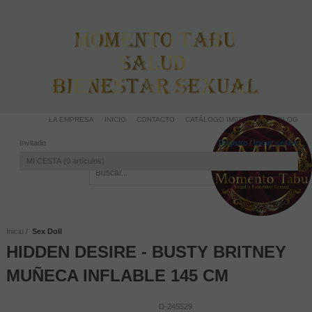
LA EMPRESA
INICIO
CONTACTO
CATÁLOGO IMPRIMIBLE
BLOG
Invitado
Registro
/
Iniciar sesión
MI CESTA
0
artículos
Inicio
Sex Doll
HIDDEN DESIRE - BUSTY BRITNEY
MUÑECA INFLABLE 145 CM