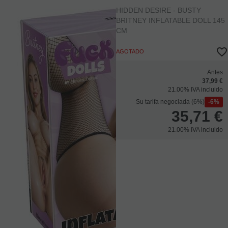
D-245529
HIDDEN DESIRE - BUSTY
BRITNEY INFLATABLE DOLL 145
CM
AGOTADO
Antes
37,99 €
21.00%
IVA incluido
Su tarifa negociada (6%)
6%
35,71
€
21.00%
IVA incluido