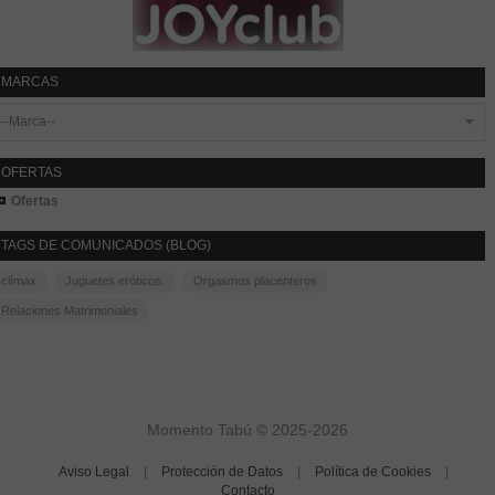
MARCAS
OFERTAS
Ofertas
TAGS DE COMUNICADOS (BLOG)
clímax
Juguetes eróticos.
Orgasmos placenteros
Relaciones Matrimoniales
Momento Tabú © 2025-2026